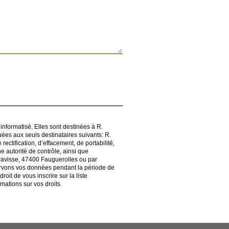
nformatisé. Elles sont destinées à R.
es aux seuls destinataires suivants: R.
tification, d’effacement, de portabilité,
e autorité de contrôle, ainsi que
gravisse, 47400 Fauguerolles ou par
servons vos données pendant la période de
oit de vous inscrire sur la liste
ormations sur vos droits.