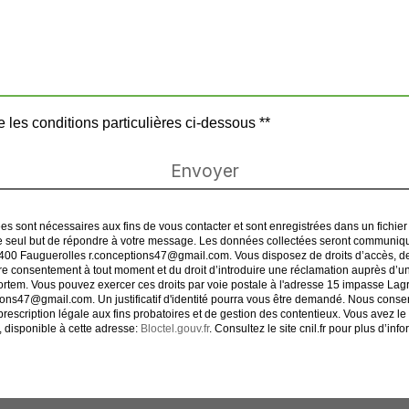
 les conditions particulières ci-dessous **
Envoyer
ont nécessaires aux fins de vous contacter et sont enregistrées dans un fichier i
le seul but de répondre à votre message. Les données collectées seront communiqué
0 Fauguerolles r.conceptions47@gmail.com. Vous disposez de droits d’accès, de rec
votre consentement à tout moment et du droit d’introduire une réclamation auprès d’un
ortem. Vous pouvez exercer ces droits par voie postale à l'adresse 15 impasse La
ptions47@gmail.com. Un justificatif d'identité pourra vous être demandé. Nous con
escription légale aux fins probatoires et de gestion des contentieux. Vous avez le dr
 disponible à cette adresse:
Bloctel.gouv.fr
. Consultez le site cnil.fr pour plus d’inf