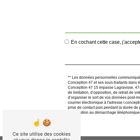
En cochant cette case, j'accepte
** Les données personnelles communiquées s
Conception 47 et ses sous-traitants dans 
Conception 47 15 impasse Lagravisse, 4740
de limitation, d’opposition, de retrait de 
d’organiser le sort de vos données post-m
courrier électronique à l'adresse r.conce
prise de contact puis pendant la durée de pr
d'opposition au démarchage téléphonique,
Ce site utilise des cookies
et vous donne le contrôle